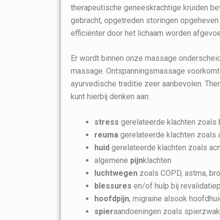
therapeutische geneeskrachtige kruiden bev
gebracht, opgetreden storingen opgeheven 
efficiënter door het lichaam worden afgevo
Er wordt binnen onze massage onderschei
massage. Ontspanningsmassage voorkomt ve
ayurvedische traditie zeer aanbevolen. The
kunt hierbij denken aan:
stress
gerelateerde klachten zoals
reuma
gerelateerde klachten zoals ar
huid
gerelateerde klachten zoals ac
algemene
pijn
klachten
luchtwegen
zoals COPD, astma, bro
blessures
en/of hulp bij revalidat
hoofdpijn
, migraine alsook hoofdhui
spier
aandoeningen zoals spierzwakte