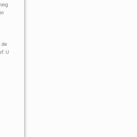
ning
en
n de
ef. U