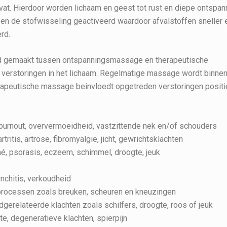
at. Hierdoor worden lichaam en geest tot rust en diepe ontspan
en de stofwisseling geactiveerd waardoor afvalstoffen sneller 
erd.
d gemaakt tussen ontspanningsmassage en therapeutische
rstoringen in het lichaam. Regelmatige massage wordt binne
rapeutische massage beinvloedt opgetreden verstoringen positi
 burnout, oververmoeidheid, vastzittende nek en/of schouders
tritis, artrose, fibromyalgie, jicht, gewrichtsklachten
né, psorasis, eczeem, schimmel, droogte, jeuk
nchitis, verkoudheid
ieprocessen zoals breuken, scheuren en kneuzingen
dgerelateerde klachten zoals schilfers, droogte, roos of jeuk
, degeneratieve klachten, spierpijn