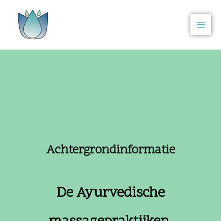
Ga
naar
de
inhoud
Achtergrondinformatie
De Ayurvedische